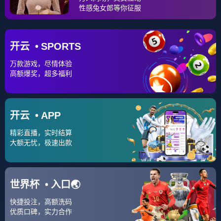
在国王杯历史上，巴萨是夺冠次数最多的球队，已经29次
夺冠了 10112021周四308 夏洛特黄蜂 VS 波特兰开拓者比
赛时。...
xjunn
2026-02-08
499
101
App下载-包含浙江稠州发布备战花
絮，赛后更衣室发声，西甲任务艰巨，
赛季目标并未改变的词条
深甲联赛后，杨赛新更是当场拍出100万夺冠奖金，大有破
釜沉舟 成超目前进入下半赛季，间歇期前以官方发布的第
十四轮积分榜来。...
xjunn
2026-01-14