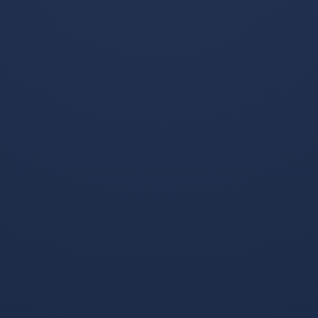
高清图：法反恐演习 特警全副武装民众面带微笑 法国欧洲
杯的大幕将在当地时间6月10日拉开，然而由于近期世界各
地恐怖主...
xjunn
2025-10-04
412
1
九游App-关于库里连续七场比赛得分
超过反败为胜，法国队不断突破！引发
球迷热议的信息
法国队的首发阵容。 伤停补时阶段，罗马尼亚倾巢而出，
法国队后防众志成城，并没再犯下错误。终于，主裁判的
终场哨...
xjunn
2025-09-23
385
2