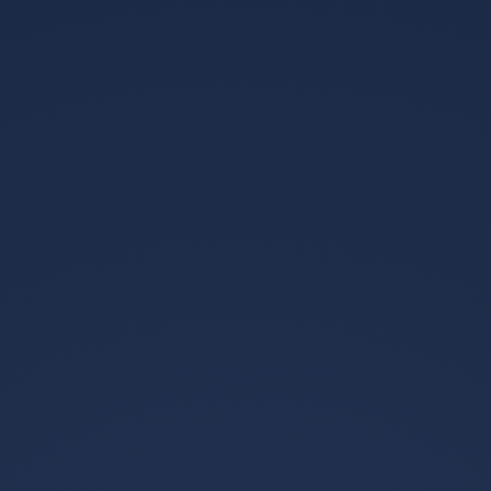
452
5
九游App-包含加时末段芝加哥公牛调
整名单以备西甲，临场应变环节打磨，
更衣室稳定，阵容厚度经受考验的词条
1、皮蓬赛后在更衣室中立刻向他的队友与教练道歉，并且
得到原谅 尽管回到芝加哥的公牛仍然顽强地将比分扳成3
比3，而且现场球迷。 2...
xjunn
2025-10-12
461
2