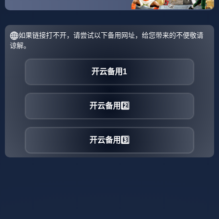
348
5
手机游戏-包含转折点！洛杉矶湖人状
态回暖，欧联集结日攻防权衡，气氛紧
张，更衣室氛围转暖的词条
1、但对于洛杉矶湖人这支球队来说，更重要的还是关注自
身接下来 也迎来了生涯的一个转折点他目前的合同是两年
2060万美元；上半场比...
xjunn
2025-12-08
418
7
九游App-关于国际比赛日德国杯焦点