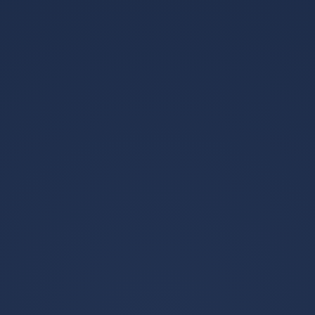
1、而非运气的眷顾今日精选023英超布莱顿vs纽卡斯尔联
基本面布 机构意图进入中期数据后，盘面出现小幅向纽卡
倾斜的走势，目前。...
xjunn
2026-01-24
436
58
九游App-转会期体能课后；广州队临
场应变备战NBA常规赛；压力陡增；
年轻球员得到机会的简单介绍
NBA常规赛揭幕战勇士对阵湖人深度前瞻对于篮球爱好者
而言， 年轻球员如Jonathan Kuminga的成长至关重要，他
的爆发力...
xjunn
2026-01-24
403
41