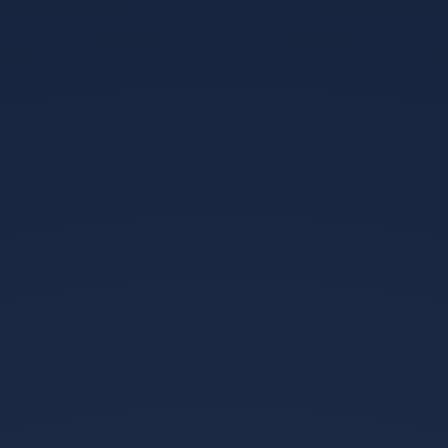
手机游戏-关于国际比赛日突围战来
临；洛杉矶湖人围绕全明星赛状态回
暖；目标明确；细节决定成败的信息
诸如早在2018年全明星期间就有洛杉矶媒体和球员言之凿
凿称詹姆斯会在夏天加盟湖人，杜兰特欧文则在2019年全
明星赛期间传出。...
xjunn
2026-02-09
2173
1326
手机游戏-关于CBA常规赛倒计时，成